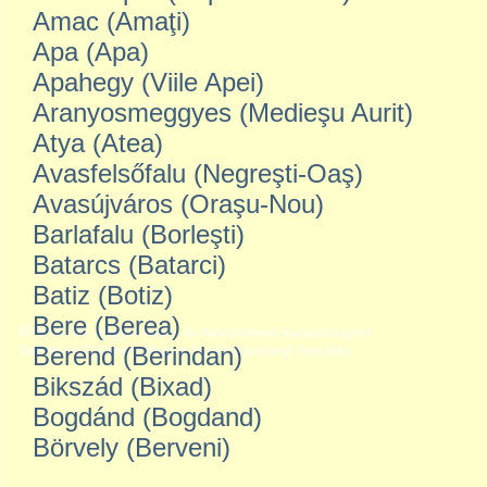
Amac (Amaţi)
Apa (Apa)
Apahegy (Viile Apei)
Aranyosmeggyes (Medieşu Aurit)
Atya (Atea)
Avasfelsőfalu (Negreşti-Oaş)
Avasújváros (Oraşu-Nou)
Barlafalu (Borleşti)
Batarcs (Batarci)
Batiz (Botiz)
Bere (Berea)
Berend (Berindan)
Bikszád (Bixad)
Bogdánd (Bogdand)
Börvely (Berveni)