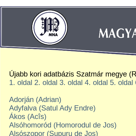
Újabb kori adatbázis Szatmár megye (
1. oldal
2. oldal
3. oldal
4. oldal
5. oldal
Adorján (Adrian)
Adyfalva (Satul Ady Endre)
Ákos (Acîs)
Alsóhomoród (Homorodul de Jos)
Alsószopor (Supuru de Jos)