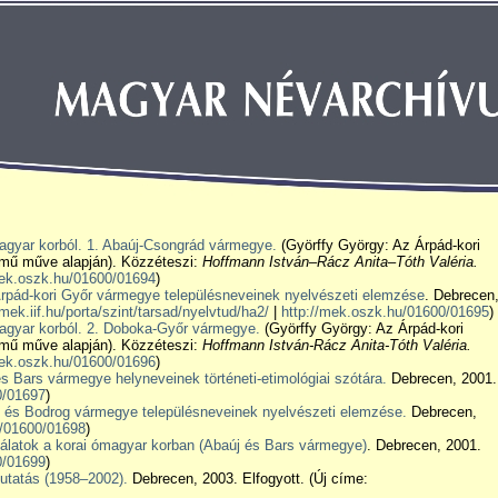
magyar korból. 1. Abaúj-Csongrád vármegye.
(Györffy György: Az Árpád-kori
című műve alapján). Közzéteszi:
Hoffmann István–Rácz Anita–Tóth Valéria.
mek.oszk.hu/01600/01694
)
rpád-kori Győr vármegye településneveinek nyelvészeti elemzése
. Debrecen
mek.iif.hu/porta/szint/tarsad/nyelvtud/ha2/
|
http://mek.oszk.hu/01600/01695
)
magyar korból. 2. Doboka-Győr vármegye.
(Györffy György: Az Árpád-kori
című műve alapján). Közzéteszi:
Hoffmann István-Rácz Anita-Tóth Valéria.
mek.oszk.hu/01600/01696
)
s Bars vármegye helyneveinek történeti-etimológiai szótára.
Debrecen, 2001.
0/01697
)
d és Bodrog vármegye településneveinek nyelvészeti elemzése.
Debrecen,
u/01600/01698
)
álatok a korai ómagyar korban (Abaúj és Bars vármegye)
. Debrecen, 2001.
0/01699
)
utatás (1958–2002).
Debrecen, 2003. Elfogyott. (Új címe: