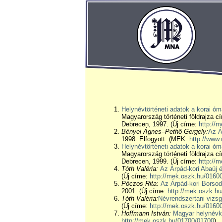
Helynévtörténeti adatok a korai ó
Magyarország történeti földrajza 
Debrecen, 1997. (Új címe:
http://
Bényei Ágnes–Pethő Gergely:
Az Á
1998. Elfogyott. (MEK:
http://www.
Helynévtörténeti adatok a korai ó
Magyarország történeti földrajza 
Debrecen, 1999. (Új címe:
http://
Tóth Valéria:
Az Árpád-kori Abaúj é
(Új címe:
http://mek.oszk.hu/0160
Póczos Rita:
Az Árpád-kori Borso
2001. (Új címe:
http://mek.oszk.h
Tóth Valéria:
Névrendszertani vizsg
(Új címe:
http://mek.oszk.hu/0160
Hoffmann István:
Magyar helynévk
http://mek.oszk.hu/01700/01700
)