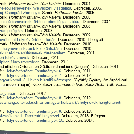
erk.
Hoffmann István–Tóth Valéria.
Debrecen, 2004.
településneveinek nyelvészeti vizsgálata
. Debrecen, 2005.
aúj–Csongrád vármegye
. Szerk.
Hoffmann István.
2005.
erk.
Hoffmann István–Tóth Valéria.
Debrecen, 2006.
településneveinek történeti-etimológiai szótára.
Debrecen, 2007.
erk.
Hoffmann István–Tóth Valéria.
Debrecen, 2008.
ástipológiája.
Debrecen, 2008.
erk.
Hoffmann István–Tóth Valéria.
Debrecen, 2009.
levél mint helynévtörténeti forrás.
Debrecen, 2010. Elfogyott.
zerk.
Hoffmann István–Tóth Valéria.
Debrecen, 2010.
 a helynévrendszerek kölcsönhatása.
Debrecen, 2010.
kult régi településnevek történetéhez.
Debrecen, 2011.
ri folyóvíznevek.
Debrecen, 2011.
pkori Magyarországon.
Debrecen, 2011.
dartlichen Ortsnamen Südtransdanubiens (Ungarn). Debrecen, 2011.
k.:
Helynévtörténeti Tanulmányok 6.
Debrecen, 2011.
k.:
Helynévtörténeti Tanulmányok 7.
Debrecen, 2012.
magyar korból. 3. Heves-Küküllő vármegye.
(Györffy György: Az Árpád-kori
című műve alapján). Közzéteszi:
Hoffmann István–Rácz Anita–Tóth Valéria.
agyarban.
Debrecen, 2012.
k.:
Helynévtörténeti Tanulmányok 8.
Debrecen, 2012.
salhangzó-torlódások az ómagyar korban. (A helynevek hangtörténeti
k.:
Helynévtörténeti Tanulmányok 9.
Debrecen, 2013.
vizsgálatok 1. Tapolcafő helynevei.
Debrecen, 2013. Elfogyott.
k.:
Helynévtörténeti Tanulmányok 10.
Debrecen, 2014.
agyar földrajzi köznevek tára.
Debrecen, 2014.
ki apátság alapítólevelének nyelvtörténeti vizsgálata.
Debrecen, 2015.
int helynévtörténeti forrás.
Debrecen, 2015.