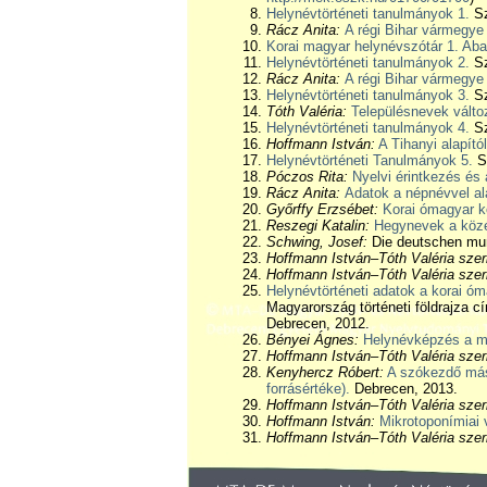
Helynévtörténeti tanulmányok 1.
Sz
Rácz Anita:
A régi Bihar vármegye 
Korai magyar helynévszótár 1. Ab
Helynévtörténeti tanulmányok 2.
Sz
Rácz Anita:
A régi Bihar vármegye 
Helynévtörténeti tanulmányok 3.
Sz
Tóth Valéria:
Településnevek változ
Helynévtörténeti tanulmányok 4.
Sz
Hoffmann István:
A Tihanyi alapító
Helynévtörténeti Tanulmányok 5.
S
Póczos Rita:
Nyelvi érintkezés és
Rácz Anita:
Adatok a népnévvel ala
Győrffy Erzsébet:
Korai ómagyar ko
Reszegi Katalin:
Hegynevek a közé
Schwing, Josef:
Die deutschen mun
Hoffmann István–Tóth Valéria szer
Hoffmann István–Tóth Valéria szer
Helynévtörténeti adatok a korai ó
Magyarország történeti földrajza 
Debrecen, 2012.
Bényei Ágnes:
Helynévképzés a m
Hoffmann István–Tóth Valéria szer
Kenyhercz Róbert:
A szókezdő más
forrásértéke).
Debrecen, 2013.
Hoffmann István–Tóth Valéria szer
Hoffmann István:
Mikrotoponímiai 
Hoffmann István–Tóth Valéria szer
Bába Barbara–Nemes Magdolna:
M
Szőke Melinda:
A garamszentbenede
Kovács Éva:
A Tihanyi összeírás m