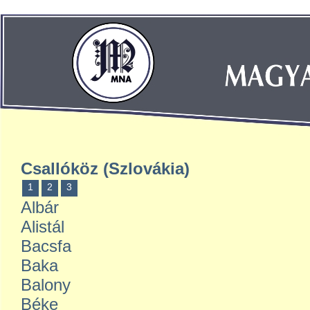
Csallóköz (Szlovákia)
1
2
3
Albár
Alistál
Bacsfa
Baka
Balony
Béke