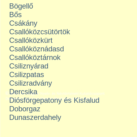
Bögellő
Bős
Csákány
Csallóközcsütörtök
Csallóközkürt
Csallóköznádasd
Csallóköztárnok
Csiliznyárad
Csilizpatas
Csilizradvány
Dercsika
Diósförgepatony és Kisfalud
Doborgaz
Dunaszerdahely