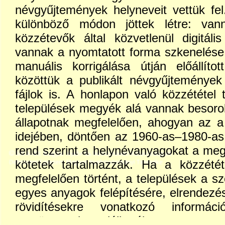
névgyűjtemények helyneveit vettük fel
különböző módon jöttek létre: van
közzétevők által közvetlenül digitáli
vannak a nyomtatott forma szkenelése,
manuális korrigálása útján előállíto
közöttük a publikált névgyűjtemények 
fájlok is. A honlapon való közzététel 
települések megyék alá vannak besorol
állapotnak megfelelően, ahogyan az a
idejében, döntően az 1960-as–1980-as 
rend szerint a helynévanyagokat a megje
kötetek tartalmazzák. Ha a közzétét
megfelelően történt, a települések a s
egyes anyagok felépítésére, elrendezé
rövidítésekre vonatkozó inform
menüpont alatt találhatók meg.