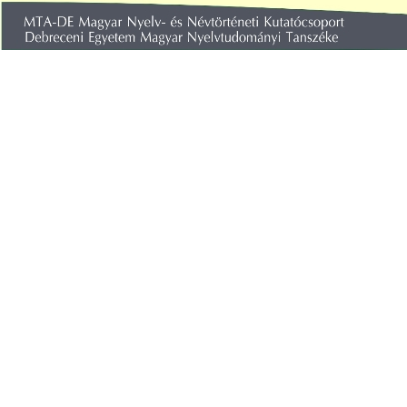
A
Magyar Névarchívum adatbáz
Forrásanyagokban található helynev
információk táblázatos formájú adatbá
Az adatbázisok egységes szerke
elrendezésben találhatók meg, mint 
alatti anyagok. Az adatbázisban a fen
különálló egységben kaptak helyet a ko
helynévadatok. Az Excel formátumú táb
információt tartalmaznak. Az elöl á
megfelelő filológiai információkat tart
a nevekhez kapcsolódó nyelvésze
jelenítenek meg.
Mivel az adatbázis folyamatos fejlesztés
között vannak olyanok, amelyekne
adatbázis-változata, és az adatbá
feldolgozottság különböző fokát mutat