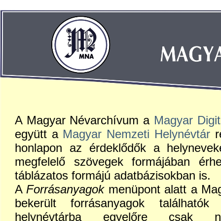
A Magyar Névarchívum a
Magyar Digit
együtt a
Magyar Nemzeti Helynévtár
r
honlapon az érdeklődők a helyneveke
megfelelő szövegek formájában érhet
táblázatos formájú adatbázisokban is.
A
Forrásanyagok
menüpont alatt a Mag
bekerült forrásanyagok található
helynévtárba egyelőre csak ny