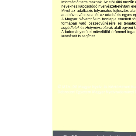
információt tartalmaznak. Az elöl álló mezők 
nevekhez kapcsolódó nyelvészeti-névtani el
Mivel az adatbázis folyamatos fejlesztés alat
adatbázis-változata, és az adatbázis egyes eg
A Magyar Névarchívum honlapja emellett tör
formában való összegyűjtésére és temati
segédletek
és
Helynévszótárak
alatt egyéni 
A tudományterület művelőitől örömmel foga
kutatásait is segítheti.