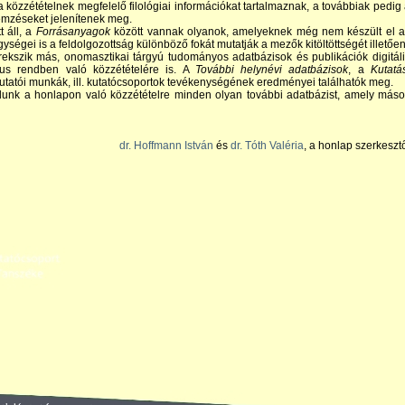
a közzétételnek megfelelő filológiai információkat tartalmaznak, a továbbiak pedig
emzéseket jelenítenek meg.
t áll, a
Forrásanyagok
között vannak olyanok, amelyeknek még nem készült el a
ységei is a feldolgozottság különböző fokát mutatják a mezők kitöltöttségét illetően
ekszik más, onomasztikai tárgyú tudományos adatbázisok és publikációk digitál
kus rendben való közzétételére is. A
További helynévi adatbázisok
, a
Kutatá
kutatói munkák, ill. kutatócsoportok tevékenységének eredményei találhatók meg.
dunk a honlapon való közzétételre minden olyan további adatbázist, amely más
dr. Hoffmann István
és
dr. Tóth Valéria
, a honlap szerkeszt