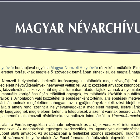
elynévtár
honlapjával együtt a
Magyar Nemzeti Helynévtár
részeként működik. Eze
eredeti forrásuknak megfelelő szövegek formájában érhetik el, de megtalálhatj
Nemzeti Helynévtárba bekerült forrásanyagok találhatók meg szövegfájlként. 
jelent névgyűjtemények helyneveit vettük fel. Az itt közzétett anyagok különbö
, közzétevők által közvetlenül digitális formában átadott fájlok, vannak a nyomtato
manuális korrigálása útján előállított anyagok, és találhatók közöttük a publiká
jlok is. A honlapon való közzététel településenként történik, a települések megy
ási állapotnak megfelelően, ahogyan az a gyűjtemények keletkezési idejében
lt, s amely rend szerint a helynévanyagokat a megjelent megyei, illetve járá
ely tájegységnek megfelelően történt, a települések a szerint vannak besorolva. 
, a bennük alkalmazott rövidítésekre vonatkozó információk a
Háttérinformáci
alatt a Forrásanyagokban található helynevek és a rájuk vonatkozó informáci
lrendezve. Az adatbázisok egységes szerkezetűek, és ugyanolyan elrendezésbe
pont alatti anyagok. Az adatbázisban a fentiekkel azonos szerkezetű, különál
ttről származó helynévadatok. Az Excel formátumú táblázatok alapvetően kétfé