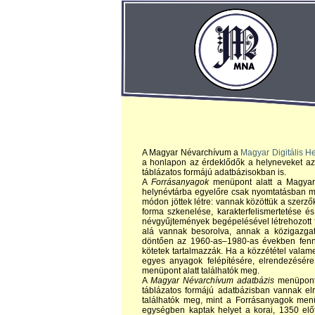
A Magyar Névarchívum a
Magyar Digitális H
a honlapon az érdeklődők a helyneveket az 
táblázatos formájú adatbázisokban is.
A
Forrásanyagok
menüpont alatt a Magyar 
helynévtárba egyelőre csak nyomtatásban meg
módon jöttek létre: vannak közöttük a szerzők
forma szkenelése, karakterfelismertetése és 
névgyűjtemények begépelésével létrehozott fá
alá vannak besorolva, annak a közigazgat
döntően az 1960-as–1980-as években fennál
kötetek tartalmazzák. Ha a közzététel valam
egyes anyagok felépítésére, elrendezésére
menüpont alatt találhatók meg.
A
Magyar Névarchívum adatbázis
menüpont 
táblázatos formájú adatbázisban vannak e
találhatók meg, mint a Forrásanyagok menü
egységben kaptak helyet a korai, 1350 elő