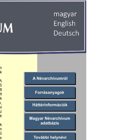
n
ák
A
ző
tt
lt
ék
,
si
Az
ók
ók
n
ló
le