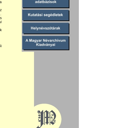
 a
z
.
is
si
ok
ői