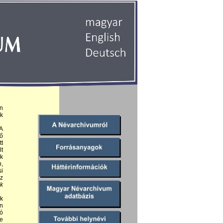
n
ák
A
ző
tt
lt
ék
,
si
Az
ók
ók
n
ló
le