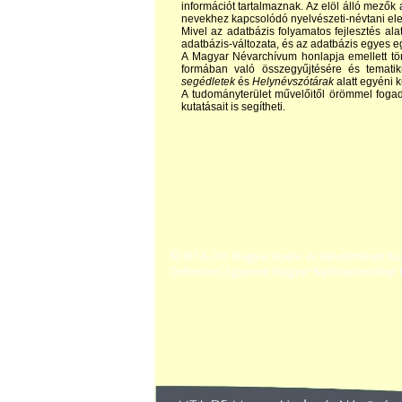
információt tartalmaznak. Az elöl álló mezők 
nevekhez kapcsolódó nyelvészeti-névtani el
Mivel az adatbázis folyamatos fejlesztés alat
adatbázis-változata, és az adatbázis egyes eg
A Magyar Névarchívum honlapja emellett tör
formában való összegyűjtésére és temati
segédletek
és
Helynévszótárak
alatt egyéni 
A tudományterület művelőitől örömmel foga
kutatásait is segítheti.