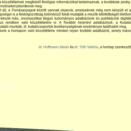
a közzétételnek megfelelő filológiai információkat tartalmaznak, a továbbiak pedig
emzéseket jelenítenek meg.
t áll, a
Forrásanyagok
között vannak olyanok, amelyeknek még nem készült el a
ységei is a feldolgozottság különböző fokát mutatják a mezők kitöltöttségét illetően
ekszik más, onomasztikai tárgyú tudományos adatbázisok és publikációk digitál
kus rendben való közzétételére is. A
További helynévi adatbázisok
, a
Kutatá
kutatói munkák, ill. kutatócsoportok tevékenységének eredményei találhatók meg.
dunk a honlapon való közzétételre minden olyan további adatbázist, amely más
dr. Hoffmann István
és
dr. Tóth Valéria
, a honlap szerkeszt