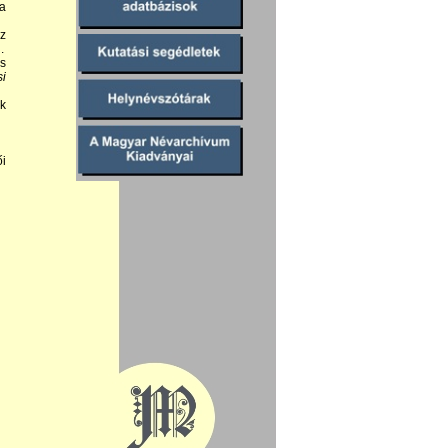
 a
z
.
is
si
ok
ői