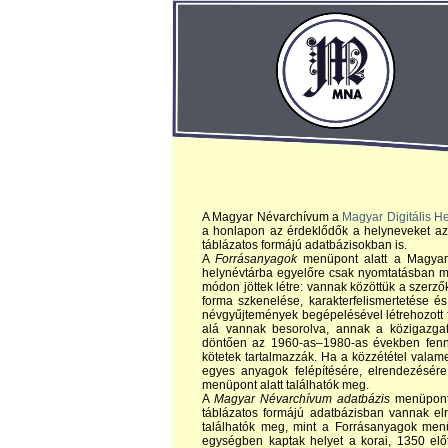
A Magyar Névarchívum a
Magyar Digitális H
a honlapon az érdeklődők a helyneveket az 
táblázatos formájú adatbázisokban is.
A
Forrásanyagok
menüpont alatt a Magyar 
helynévtárba egyelőre csak nyomtatásban meg
módon jöttek létre: vannak közöttük a szerzők
forma szkenelése, karakterfelismertetése és 
névgyűjtemények begépelésével létrehozott fá
alá vannak besorolva, annak a közigazgat
döntően az 1960-as–1980-as években fennál
kötetek tartalmazzák. Ha a közzététel valam
egyes anyagok felépítésére, elrendezésére
menüpont alatt találhatók meg.
A
Magyar Névarchívum adatbázis
menüpont 
táblázatos formájú adatbázisban vannak e
találhatók meg, mint a Forrásanyagok menü
egységben kaptak helyet a korai, 1350 elő