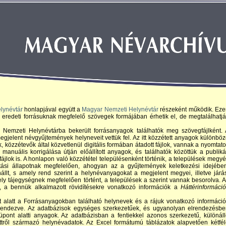
elynévtár
honlapjával együtt a
Magyar Nemzeti Helynévtár
részeként működik. Eze
eredeti forrásuknak megfelelő szövegek formájában érhetik el, de megtalálhatj
Nemzeti Helynévtárba bekerült forrásanyagok találhatók meg szövegfájlként. 
jelent névgyűjtemények helyneveit vettük fel. Az itt közzétett anyagok különbö
, közzétevők által közvetlenül digitális formában átadott fájlok, vannak a nyomtato
manuális korrigálása útján előállított anyagok, és találhatók közöttük a publiká
jlok is. A honlapon való közzététel településenként történik, a települések megy
ási állapotnak megfelelően, ahogyan az a gyűjtemények keletkezési idejében
lt, s amely rend szerint a helynévanyagokat a megjelent megyei, illetve járá
ely tájegységnek megfelelően történt, a települések a szerint vannak besorolva. 
, a bennük alkalmazott rövidítésekre vonatkozó információk a
Háttérinformáci
alatt a Forrásanyagokban található helynevek és a rájuk vonatkozó informáci
lrendezve. Az adatbázisok egységes szerkezetűek, és ugyanolyan elrendezésbe
pont alatti anyagok. Az adatbázisban a fentiekkel azonos szerkezetű, különál
ttről származó helynévadatok. Az Excel formátumú táblázatok alapvetően kétfé